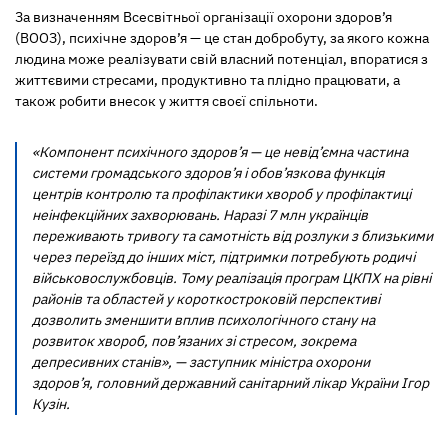
За визначенням Всесвітньої організації охорони здоров’я
(ВООЗ), психічне здоров’я — це стан добробуту, за якого кожна
людина може реалізувати свій власний потенціал, впоратися з
життєвими стресами, продуктивно та плідно працювати, а
також робити внесок у життя своєї спільноти.
«Компонент психічного здоров’я — це невід’ємна частина
системи громадського здоров’я і обов’язкова функція
центрів контролю та профілактики хвороб у профілактиці
неінфекційних захворювань. Наразі 7 млн українців
переживають тривогу та самотність від розлуки з близькими
через переїзд до інших міст, підтримки потребують родичі
військовослужбовців. Тому реалізація програм ЦКПХ на рівні
районів та областей у короткостроковій перспективі
дозволить зменшити вплив психологічного стану на
розвиток хвороб, пов’язаних зі стресом, зокрема
депресивних станів», — заступник міністра охорони
здоров’я, головний державний санітарний лікар України Ігор
Кузін.