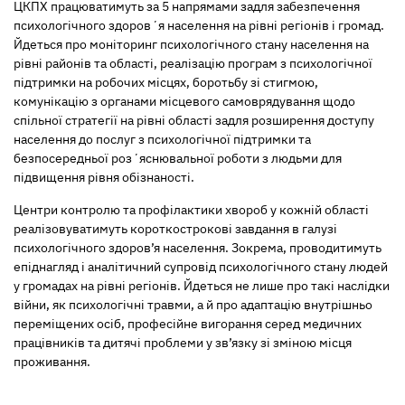
ЦКПХ працюватимуть за 5 напрямами задля забезпечення
психологічного здоровʼя населення на рівні регіонів і громад.
Йдеться про моніторинг психологічного стану населення на
рівні районів та області, реалізацію програм з психологічної
підтримки на робочих місцях, боротьбу зі стигмою,
комунікацію з органами місцевого самоврядування щодо
спільної стратегії на рівні області задля розширення доступу
населення до послуг з психологічної підтримки та
безпосередньої розʼяснювальної роботи з людьми для
підвищення рівня обізнаності.
Центри контролю та профілактики хвороб у кожній області
реалізовуватимуть короткострокові завдання в галузі
психологічного здоров’я населення. Зокрема, проводитимуть
епіднагляд і аналітичний супровід психологічного стану людей
у громадах на рівні регіонів. Йдеться не лише про такі наслідки
війни, як психологічні травми, а й про адаптацію внутрішньо
переміщених осіб, професійне вигорання серед медичних
працівників та дитячі проблеми у зв’язку зі зміною місця
проживання.