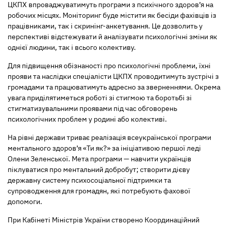
ЦКПХ впроваджуватимуть програми з психічного здоров’я на
робочих місцях. Моніторинг буде містити як бесіди фахівців із
працівниками, так і скринінг-анкетування. Це дозволить у
перспективі відстежувати й аналізувати психологічні зміни як
однієї людини, так і всього колективу.
Для підвищення обізнаності про психологічні проблеми, їхні
прояви та наслідки спеціалісти ЦКПХ проводитимуть зустрічі з
громадами та працюватимуть адресно за зверненнями. Окрема
увага приділятиметься роботі зі стигмою та боротьбі зі
стигматизувальними проявами під час обговорень
психологічних проблем у родині або колективі.
На рівні держави триває реалізація всеукраїнської програми
ментального здоров’я «Ти як?» за ініціативою першої леді
Олени Зеленської. Мета програми — навчити українців
піклуватися про ментальний добробут; створити дієву
державну систему психосоціальної підтримки та
супроводження для громадян, які потребують фахової
допомоги.
При Кабінеті Міністрів України створено Координаційний