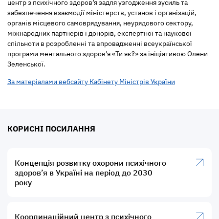
центр з психічного здоров’я задля узгодження зусиль та
забезпечення взаємодії міністерств, установ і організацій,
органів місцевого самоврядування, неурядового сектору,
міжнародних партнерів і донорів, експертної та наукової
спільноти в розробленні та впровадженні всеукраїнської
програми ментального здоров’я «Ти як?» за ініціативою Олени
Зеленської.
За матеріалами вебсайту Кабінету Міністрів України
КОРИСНІ ПОСИЛАННЯ
Концепція розвитку охорони психічного
здоров’я в Україні на період до 2030
року
Координаційний центр з психічного