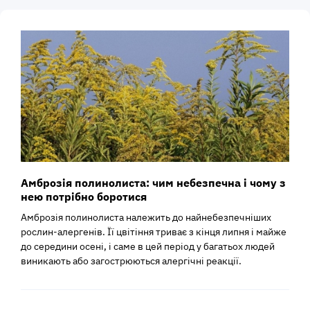
Амброзія полинолиста: чим небезпечна і чому з
нею потрібно боротися
Амброзія полинолиста належить до найнебезпечніших
рослин-алергенів. Її цвітіння триває з кінця липня і майже
до середини осені, і саме в цей період у багатьох людей
виникають або загострюються алергічні реакції.